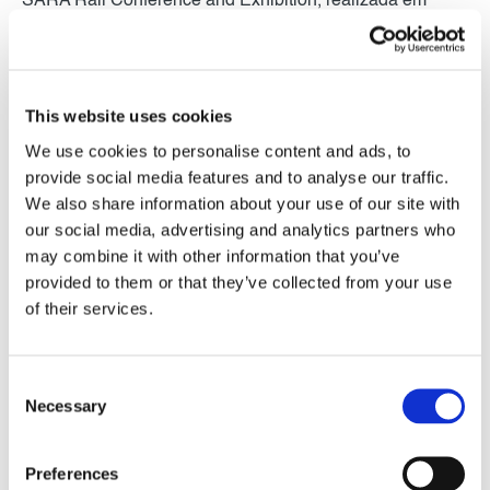
SARA Rail Conference and Exhibition, realizada em
Joanesburgo. A empresa participou em dois painéis de
destaque dedicados à transformação das operações
ferroviárias e ao tema O Corredor do Lobito –
This website uses cookies
Oportunidades e Desafios. O evento reforçou a convicção
We use cookies to personalise content and ads, to
colectiva de que o caminho-de-ferro é essencial para
provide social media features and to analyse our traffic.
construir um futuro mais aberto, eficiente e sustentável
We also share information about your use of our site with
para África, tendo proporcionado discussões relevantes,
our social media, advertising and analytics partners who
partilha de experiências e uma visão conjunta sobre o
may combine it with other information that you’ve
provided to them or that they’ve collected from your use
papel estratégico da ferrovia. Foi igualmente uma
of their services.
oportunidade para fortalecer relações institucionais,
contactar com fornecedores actuais e potenciais, e
conhecer as inovações apresentadas durante a
Consent
Necessary
Selection
exposição.
Preferences