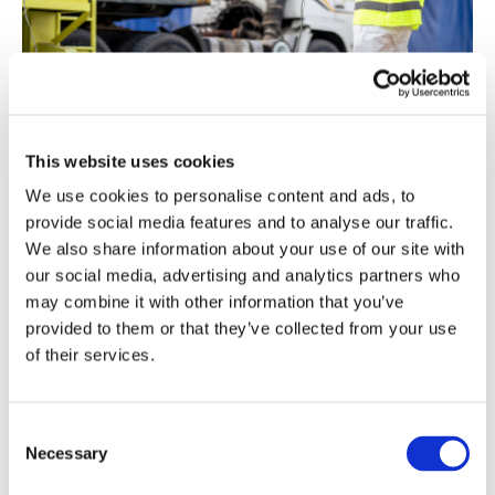
Saúde e Segurança
A saúde, segurança e protecção são pilares
This website uses cookies
fundamentais das operações ferroviárias e
We use cookies to personalise content and ads, to
portuárias da Lobito Atlantic Railway. A empresa
provide social media features and to analyse our traffic.
assegura ambientes de trabalho seguros e
We also share information about your use of our site with
our social media, advertising and analytics partners who
aperfeiçoa continuamente as suas práticas através
may combine it with other information that you’ve
de uma gestão rigorosa de riscos e de iniciativas de
provided to them or that they’ve collected from your use
segurança lideradas pelas equipas.
of their services.
Os sistemas implementados monitorizam e
reportam incidentes, promovendo diariamente um
Consent
diálogo aberto e constante sobre segurança.
Necessary
Selection