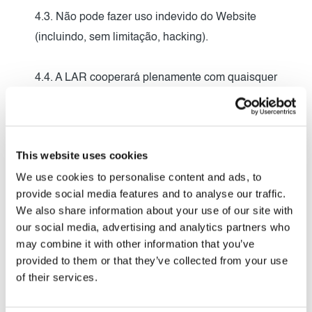
4.3. Não pode fazer uso indevido do Website
(incluindo, sem limitação, hacking).
4.4. A LAR cooperará plenamente com quaisquer
autoridades policiais ou ordem judicial solicitando ou
dirigindo a LAR a divulgar a identidade ou localizar
qualquer pessoa que publique qualquer material em
This website uses cookies
violação da cláusula 4.2 ou cláusula 4.3.
We use cookies to personalise content and ads, to
provide social media features and to analyse our traffic.
4.5. Violações dos Termos de Utilização podem
We also share information about your use of our site with
resultar na retirada imediata permanente ou
our social media, advertising and analytics partners who
temporária do seu direito de utilizar o Website, na
may combine it with other information that you’ve
remoção imediata permanente ou temporária de
provided to them or that they’ve collected from your use
of their services.
qualquer material publicado por si e/ou em
processos judiciais contra si.