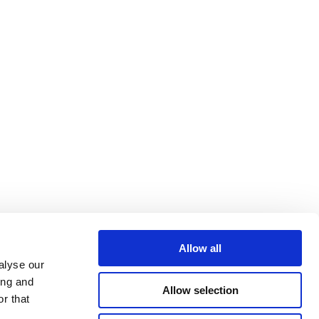
Allow all
alyse our
ing and
Allow selection
r that