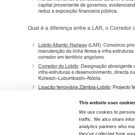
capital proveniente de governos, evidencian
reduz a exposição financeira pública.
Qual é a diferença entre a LAR, o Corredor d
Lobito Atlantic Railway
(LAR): Consórcio priva
manutenção da linha férrea e infra-estrutur
corredor em território angolano.
Corredor do Lobito
: Designação abrangente ut
infra-estruturas e desenvolvimento, directa o
Kolwezi–Lubumbashi–Ndola.
Ligação ferroviária Zâmbia-Lobito
: Projecto f
Zâmbia à Lobito Atlantic Railway, em Angola,
estratégica do Corredor do Lobito.
This website uses cookie
We use cookies to personal
traffic. We also share info
analytics partners who may
they’ve collected from your