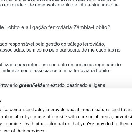
do um modelo de desenvolvimento de infra-estruturas que
e Lobito e a ligação ferroviária Zâmbia-Lobito?
do responsável pela gestão do tráfego ferroviário,
as associadas, bem como pelo transporte de mercadorias no
ilizada para referir um conjunto de projectos regionais de
u indirectamente associados à linha ferroviária Lobito–
erroviário
greenfield
em estudo, destinado a ligar a
 sem passagem pela RDC. Esta iniciativa integra a visão
s
ise content and ads, to provide social media features and to an
rmation about your use of our site with our social media, advertis
 combine it with other information that you’ve provided to them o
 use of their services.