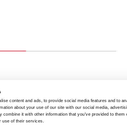
s
ise content and ads, to provide social media features and to an
rmation about your use of our site with our social media, advertis
Sustentabilidade
Notícias e recursos
Contacte-nos
 combine it with other information that you’ve provided to them o
 use of their services.