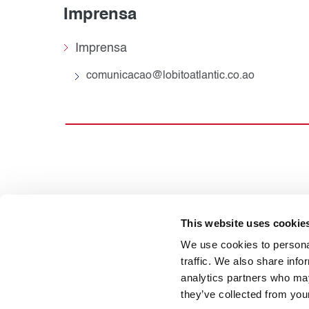
Imprensa
Imprensa
comunicacao@lobitoatlantic.co.ao
This website uses cookie
We use cookies to personal
traffic. We also share info
Início
Sobre o projeto
Quem somos
analytics partners who may
they’ve collected from your