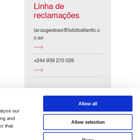
Linha de
reclamações
lar.sugestoes@lobitoatlantic.c
o.ao
+244 939 270 026
Allow all
alyse our
ing and
Allow selection
FAQs
Legal
Política de privacidade
r that