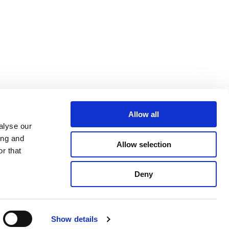
Allow all
alyse our
ing and
Allow selection
r that
Deny
FAQs
Legal
Política de privacidade
Show details