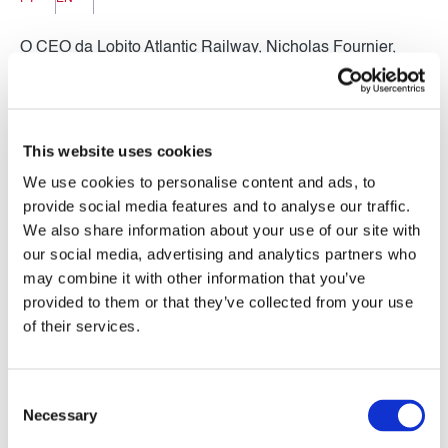
O CEO da Lobito Atlantic Railway, Nicholas Fournier,
conversou com a AFP sobre o que impulsiona a Lobito
Atlantic Railway: operações, não geopolítica.
This website uses cookies
Na entrevista, Nicholas partilhou a sua perspectiva sobre
We use cookies to personalise content and ads, to
o progresso da LAR, incluindo os 5.000 comboios
provide social media features and to analyse our traffic.
operados em Angola em 2025, o crescimento do fluxo de
We also share information about your use of our site with
cobre e enxofre ao longo da rota congolesa, o objectivo
our social media, advertising and analytics partners who
may combine it with other information that you’ve
de estabelecer uma ligação ferroviária contínua entre
provided to them or that they’ve collected from your use
Lobito e Kolwezi nos próximos dois anos, e a gestão das
of their services.
consequências das cheias de Abril na Província de
Benguela através de um plano de contingência
Consent
rodoviário.
Necessary
Selection