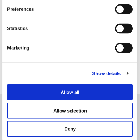
https://lnkd.in/eq-_cC7u
Preferences
Statistics
Encontre-nos em
Marketing
LinkedIn
Show details
Allow all
Allow selection
Início
Deny