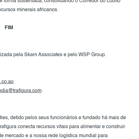
 forma sustentada, consolidando o Corredor do Lobito
cursos minerais africanos.
FIM
izada pela Skarn Associates e pelo WSP Group.
.co.ao
dia@trafigura.com
ties, detido pelos seus funcionários e fundado há mais de
figura conecta recursos vitais para alimentar e construir
 de mercado e a nossa rede logística mundial para