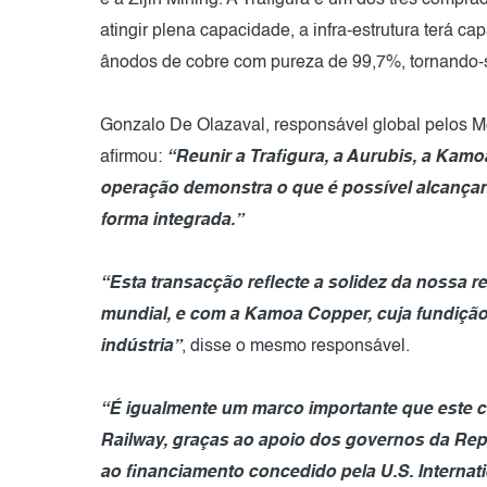
e a Zijin Mining. A Trafigura é um dos três comp
atingir plena capacidade, a infra-estrutura terá c
ânodos de cobre com pureza de 99,7%, tornando-s
Gonzalo De Olazaval, responsável global pelos Me
afirmou:
“Reunir a Trafigura, a Aurubis, a Kamo
operação demonstra o que é possível alcançar 
forma integrada.”
“Esta transacção reflecte a solidez da nossa 
mundial, e com a Kamoa Copper, cuja fundição
indústria”
, disse o mesmo responsável.
“É igualmente um marco importante que este co
Railway, graças ao apoio dos governos da Re
ao financiamento concedido pela U.S. Internat