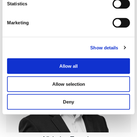
Statistics
董事
Marketing
高管团队
Show details
Allow all
Allow selection
Deny