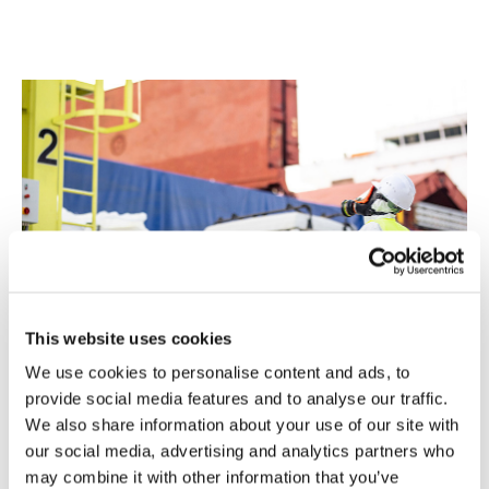
This website uses cookies
We use cookies to personalise content and ads, to
健康与安全
provide social media features and to analyse our traffic.
We also share information about your use of our site with
健康、安全与安保是洛比托大西洋铁路运输及港口运
our social media, advertising and analytics partners who
may combine it with other information that you’ve
营的核心准则。我们通过严格的风险管理和团队主导